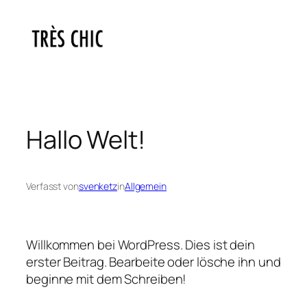
Zum
Inhalt
springen
Hallo Welt!
Verfasst von
svenketz
in
Allgemein
Willkommen bei WordPress. Dies ist dein
erster Beitrag. Bearbeite oder lösche ihn und
beginne mit dem Schreiben!